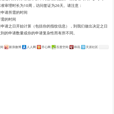
准审理时长为10周，访问签证为26天。请注意：
整申请所需的时间
所需的时间
整申请之日开始计算（包括你的指纹信息），到我们做出决定之日
收到的申请数量或你的申请复杂性而有所不同。
空间
新浪微博
人人网
开心网
百度空间
和讯
天涯社区