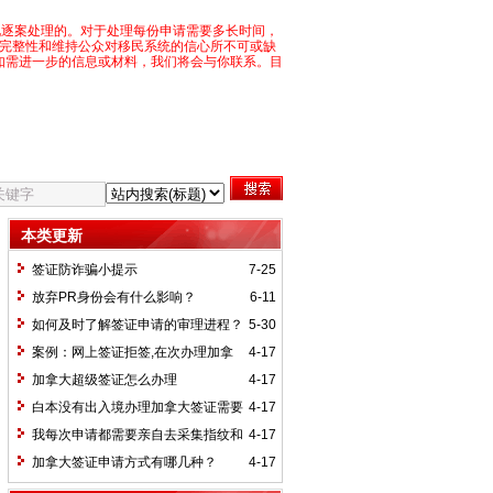
况逐案处理的。对于处理每份申请需要多长时间，
目完整性和维持公众对移民系统的信心所不可或缺
如需进一步的信息或材料，我们将会与你联系。目
本类更新
签证防诈骗小提示
7-25
放弃PR身份会有什么影响？
6-11
如何及时了解签证申请的审理进程？
5-30
案例：网上签证拒签,在次办理加拿
4-17
大签证
加拿大超级签证怎么办理
4-17
白本没有出入境办理加拿大签证需要
4-17
材料
我每次申请都需要亲自去采集指纹和
4-17
照片吗？
加拿大签证申请方式有哪几种？
4-17