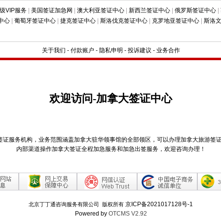
级VIP服务
|
美国签证加急网
|
澳大利亚签证中心
|
新西兰签证中心
|
俄罗斯签证中心
|
中心
|
葡萄牙签证中心
|
捷克签证中心
|
斯洛伐克签证中心
|
克罗地亚签证中心
|
斯洛
关于我们
-
付款账户
-
隐私申明
-
投诉建议
-
业务合作
欢迎访问-加拿大签证中心
签证服务机构，业务范围涵盖加拿大驻华领事馆的全部领区，可以办理加拿大旅游签
内部渠道操作加拿大签证全程加急服务和加急出签服务，欢迎咨询办理！
京ICP备2021017128号-1
北京丁丁通咨询服务有限公司 版权所有
Powered by
OTCMS V2.92