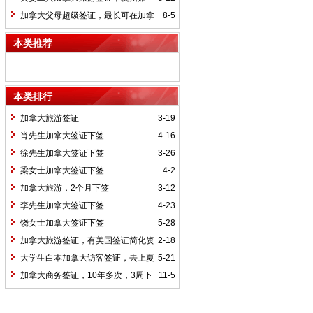
天，二位申请人都给了到护照有效期结束
签，7.19打指纹，8.7收到护照
加拿大父母超级签证，最长可在加拿
8-5
的多年多次签证[庆祝][庆祝]
大连续停留3年，加拿大直系子女邀请人
本类推荐
满足纳税金额可申请，需要体检合格，2-3
个月获批
本类排行
加拿大旅游签证
3-19
肖先生加拿大签证下签
4-16
徐先生加拿大签证下签
3-26
梁女士加拿大签证下签
4-2
加拿大旅游，2个月下签
3-12
李先生加拿大签证下签
4-23
饶女士加拿大签证下签
5-28
加拿大旅游签证，有美国签证简化资
2-18
料申请，批9年有效多次签证
大学生白本加拿大访客签证，去上夏
5-21
校的学生，3周顺利下签
加拿大商务签证，10年多次，3周下
11-5
签拿到