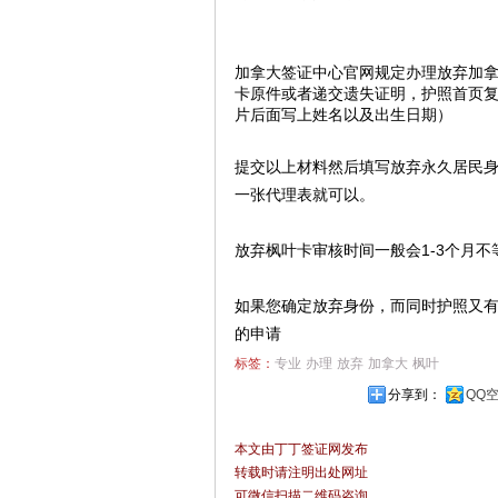
加拿大签证中心官网规定办理放弃加
卡原件或者递交遗失证明，护照首页复印
片后面写上姓名以及出生日期）
提交以上材料然后填写放弃永久居民
一张代理表就可以。
放弃枫叶卡审核时间一般会1-3个月不
如果您确定放弃身份，而同时护照又
的申请
标签：
专业
办理
放弃
加拿大
枫叶
分享到：
QQ
本文由丁丁签证网发布
转载时请注明出处网址
可微信扫描二维码咨询