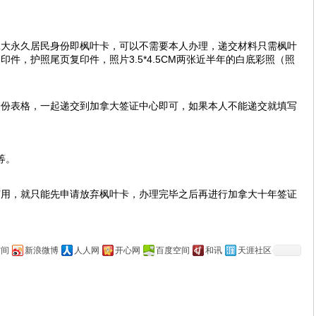
拿大永久居民身份即枫叶卡，可以不需要本人办理，递交材料只需枫叶
件，护照尾页复印件，照片3.5*4.5CM两张近半年的白底彩照（照
身份表格，一起递交到加拿大签证中心即可，如果本人不能递交就填写
等。
有用，就只能先申请放弃枫叶卡，办理完毕之后再进行加拿大十年签证
空间
新浪微博
人人网
开心网
百度空间
和讯
天涯社区