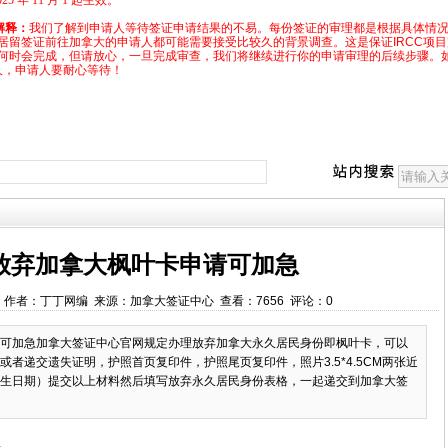
 年 11 月 1 起生效。
解释：
我们了解到申请人等待签证申请结果的不易。每份签证的审理都是根据具体情
居留签证前往加拿大的申请人都可能需要接受比较久的背景调查。这是保证IRCC项
何时会完成，但请放心，一旦完成审查，我们将继续进行你的申请审理的后续步骤。
久，申请人要耐心等待！
放弃加拿大枫叶卡申请可加急
51:05 作者：丁丁网编 来源：加拿大签证中心 查看：7656 评论：0
可加急加拿大签证中心官网规定办理放弃加拿大永久居民身份即枫叶卡，可以
者递交遗失证明，护照首页复印件，护照尾页复印件，照片3.5*4.5CM两张近
生日期）提交以上材料然后填写放弃永久居民身份表格，一起递交到加拿大签
急