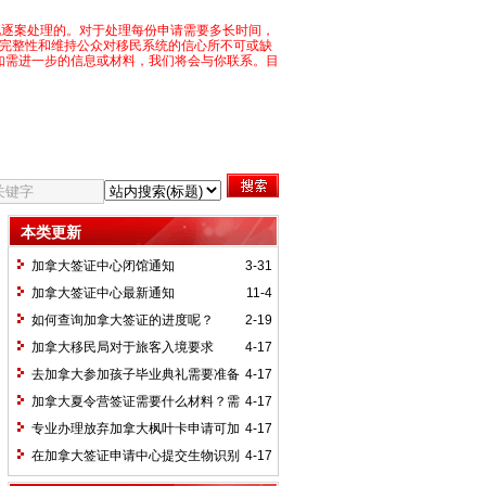
况逐案处理的。对于处理每份申请需要多长时间，
目完整性和维持公众对移民系统的信心所不可或缺
如需进一步的信息或材料，我们将会与你联系。目
本类更新
加拿大签证中心闭馆通知
3-31
加拿大签证中心最新通知
11-4
如何查询加拿大签证的进度呢？
2-19
加拿大移民局对于旅客入境要求
4-17
去加拿大参加孩子毕业典礼需要准备
4-17
什么材料?
加拿大夏令营签证需要什么材料？需
4-17
要本人录指纹吗？
专业办理放弃加拿大枫叶卡申请可加
4-17
急
在加拿大签证申请中心提交生物识别
4-17
信息必须要预约吗？