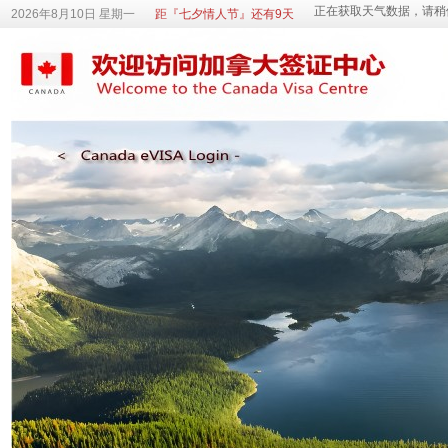
2026年8月10日 星期一
距『七夕情人节』还有9天