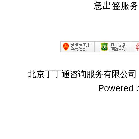
急出签服务
北京丁丁通咨询服务有限公司
Powered 