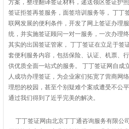
方案，整理翻译签证材料，递送领区签证护
签证拒签再签服务，面签培训服务等， 丁丁
联网发展的便利条件，开发了网上签证办理
统，并实施签证顾问一对一服务，一次办理
其实的出国签证管家， 丁丁签证在立足于签
套便利服务内容，包括保险、认证、机票、
供优质全面一站式的服务。 丁丁签证网自成立
人成功办理签证，为企业家们拓宽了营商网
理想的校园，甚至个别疑难个案或遭受不公
通过我们得到了近乎完美的解决。
丁丁签证网
由
北京丁丁通咨询服务有限公