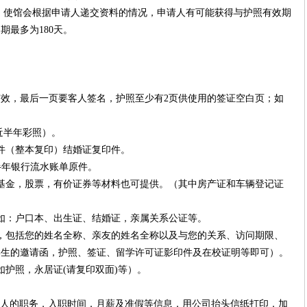
 使馆会根据申请人递交资料的情况，申请人有可能获得与护照有效期
期最多为180天。
有效，最后一页要客人签名，护照至少有2页供使用的签证空白页；如
底近半年彩照）。
件（整本复印）结婚证复印件。
半年银行流水账单原件。
基金，股票，有价证券等材料也可提供。（其中房产证和车辆登记证
如：户口本、出生证、结婚证，亲属关系公证等。
，包括您的姓名全称、亲友的姓名全称以及与您的关系、访问期限、
学生的邀请函，护照、签证、留学许可证影印件及在校证明等即可）。
如护照，永居证(请复印双面)等）。
请人的职务，入职时间，月薪及准假等信息，用公司抬头信纸打印，加