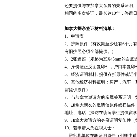
还要提供与在加拿大亲属的关系证明。
相同的多次签证，最长达10年，停留日
加拿大探亲签证材料清单：
1、申请表
2、护照原件（有效期至少还有6个月
有旧护照必须全部提供。）
3、2张近照（规格为35X45mm的白
4、身份证正反面复印件，户口本复印
5、经济证明材料: 提供存折原件或近
6、其他经济材料证明：房产，汽车，
需提供原件）
7、与加拿大邀请方的亲属关系证明，
8、加拿大亲友的邀请信原件或扫描件
地址、电话（探访在读留学生提供留
9、加拿大邀请方的身份证明复印件（
10、若申请人为在职人士：
- 需出具单位在职证明原件（列明申