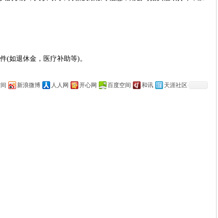
件(如退休金，医疗补助等)。
空间
新浪微博
人人网
开心网
百度空间
和讯
天涯社区